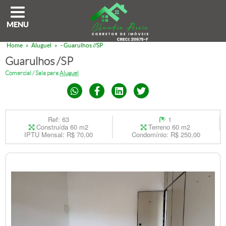
MENU
Home
»
Aluguel
»
- Guarulhos //SP
Guarulhos /SP
Comercial / Sala para
Aluguel
Ref: 63
1
Construída 60 m2
Terreno 60 m2
IPTU Mensal: R$ 70,00
Condomínio: R$ 250,00