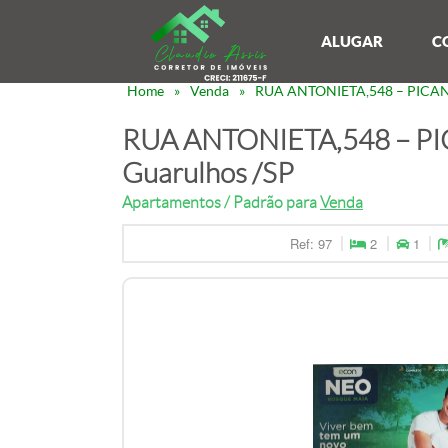
ALUGAR
C
Home
»
Venda
»
RUA ANTONIETA,548 – PICAN
RUA ANTONIETA,548 – P
Guarulhos /SP
Apartamentos / Padrão para
Venda
Ref: 97
2
1