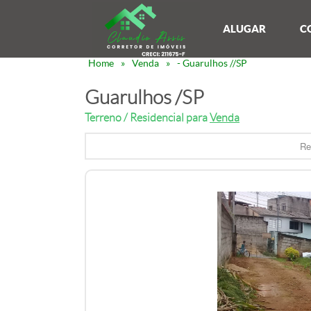
ALUGAR
C
Home
»
Venda
»
- Guarulhos //SP
Guarulhos /SP
Terreno / Residencial para
Venda
Re