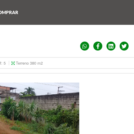
OMPRAR
f: 5
Terreno 380 m2